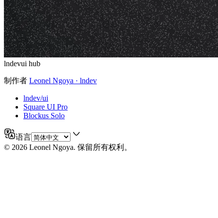
lndevui hub
制作者
Leonel Ngoya
· lndev
lndev/ui
Square UI Pro
Blockus Solo
语言
©
2026
Leonel Ngoya
.
保留所有权利。