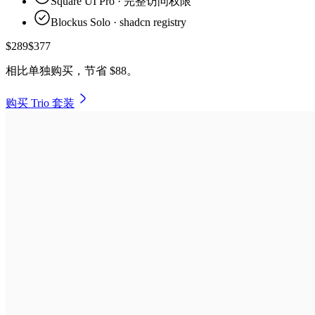
Square UI Pro
·
完整访问权限
Blockus Solo
·
shadcn registry
$
289
$
377
相比单独购买，
节省 $88
。
购买 Trio 套装