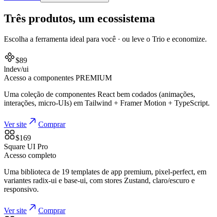
Três produtos, um ecossistema
Escolha a ferramenta ideal para você · ou leve o Trio e economize.
$
89
lndev/ui
Acesso a componentes PREMIUM
Uma coleção de componentes React bem codados (animações,
interações, micro-UIs) em Tailwind + Framer Motion + TypeScript.
Ver site
Comprar
$
169
Square UI Pro
Acesso completo
Uma biblioteca de 19 templates de app premium, pixel-perfect, em
variantes radix-ui e base-ui, com stores Zustand, claro/escuro e
responsivo.
Ver site
Comprar