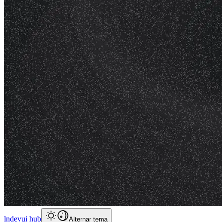
lndevui hub
Alternar tema