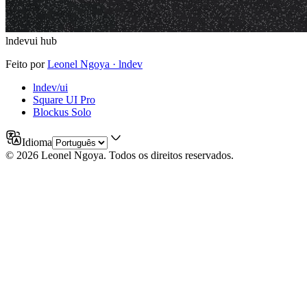
lndevui hub
Feito por
Leonel Ngoya
· lndev
lndev/ui
Square UI Pro
Blockus Solo
Idioma
©
2026
Leonel Ngoya
.
Todos os direitos reservados.