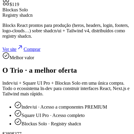
$
119
Blockus Solo
Registry shadcn
Blocks React prontos para produção (heros, headers, login, footers,
logo-clouds…) sobre shadcn/ui + Tailwind v4, distribuídos como
registry shadcn.
Ver site
Comprar
Melhor valor
O Trio · a melhor oferta
lndev/ui + Square UI Pro + Blockus Solo em uma única compra.
Todo o ecossistema ln-dev para construir interfaces React, Next.js e
Tailwind mais rápido.
lndev/ui
·
Acesso a componentes PREMIUM
Square UI Pro
·
Acesso completo
Blockus Solo
·
Registry shadcn
$
289
$
377