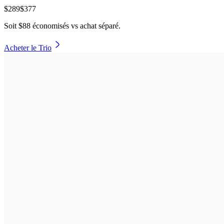
$
289
$
377
Soit
$88 économisés
vs achat séparé.
Acheter le Trio