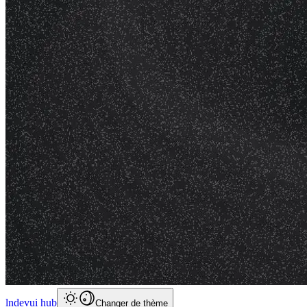
lndevui hub
Changer de thème