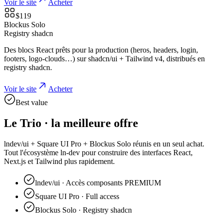
Voir le site
Acheter
$
119
Blockus Solo
Registry shadcn
Des blocs React prêts pour la production (heros, headers, login,
footers, logo-clouds…) sur shadcn/ui + Tailwind v4, distribués en
registry shadcn.
Voir le site
Acheter
Best value
Le Trio · la meilleure offre
lndev/ui + Square UI Pro + Blockus Solo réunis en un seul achat.
Tout l'écosystème ln-dev pour construire des interfaces React,
Next.js et Tailwind plus rapidement.
lndev/ui
·
Accès composants PREMIUM
Square UI Pro
·
Full access
Blockus Solo
·
Registry shadcn