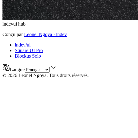
lndevui hub
Conçu par
Leonel Ngoya
· lndev
lndev/ui
Square UI Pro
Blockus Solo
Langue
©
2026
Leonel Ngoya
.
Tous droits réservés.